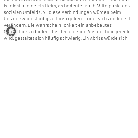
ist nicht alleine ein Heim, es bedeutet auch Mittelpunkt des
sozialen Umfelds. All diese Verbindungen würden beim
Umzug zwangsläufig verloren gehen – oder sich zumindest
verändern. Die Wahrscheinlichkeit ein unbebautes
Grundstück zu finden, das den eigenen Ansprüchen gerecht
wird, gestaltet sich häufig schwierig. Ein Abriss würde sich
also in einigen Fällen anbieten.
REALISIERUNG DES NEUEN FACHWERKHAUSES NACH
ABRISS
Sofern die vorhandene Bausubstanz des Fundamentes nach
Abriss der Bestandsimmobilie von Gutachtern freigegeben
ist, folgt eine zügige Umsetzung der detaillierten Planung für
ein modernes Detmolder Fachwerkhaus. Die Montage erfolgt
anschließend innerhalb weniger Tage. Das ist üblich beim
Detmolder Fachwerkhaus, das in der hauseigenen Fertigung
in Ostwestfalen produziert wird. Die freitragende
Fachwerkkonstruktion sowie alle Außen- und Innenwände
werden vorgefertigt und innerhalb kürzester Zeit vor Ort
montiert. Nach rund einer Woche ist das Detmolder
Fachwerkhaus, je nach Größe und Komplexität, wetterfest