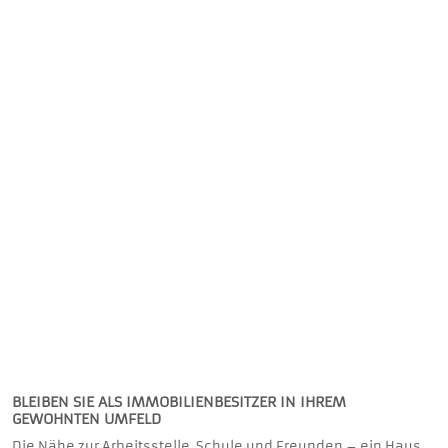
BLEIBEN SIE ALS IMMOBILIENBESITZER IN IHREM
GEWOHNTEN UMFELD
Die Nähe zur Arbeitsstelle, Schule und Freunden – ein Haus