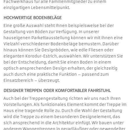
Fachwerkhaus für alle Familienmitglieder zu einem
einzigartigen Lebensmittelpunkt.
HOCHWERTIGE BODENBELÄGE
Eine große Auswahl steht Ihnen beispielsweise bei der
Gestaltung von Böden zur Verfügung.
In unserer
hauseigenen Parkettausstellung können wir mit Ihnen eine
Vielzahl verschiedener Bodenbeläge bemustern.
Darüber
hinaus können Sie Designböden, wie edle Fliesen oder
eleganten
Korodur-Estrich
, auswählen. Wir unterstützen Sie
bei der Entscheidung, damit Sie einen Boden in einem
optisch ansprechenden Design erhalten, der gleichzeitig
auch durch eine praktische Funktion – passend zum
Einsatzbereich – überzeugt.
DESIGNER TREPPEN ODER KOMFORTABLER FAHRSTUHL
Auch bei der Treppengestaltung richten wir uns nach Ihren
Vorstellungen. Als funktionales Element kommt der Treppe im
Haus eine tragende Rolle zu. Durch die Wahl der Gestaltung
wird die Treppe zu einem besonderen Designelement, das
sich ansprechend in die Architektur einfügt. Wir bauen unter
anderem Wangentreppen in geradläufiger oder gewendelter