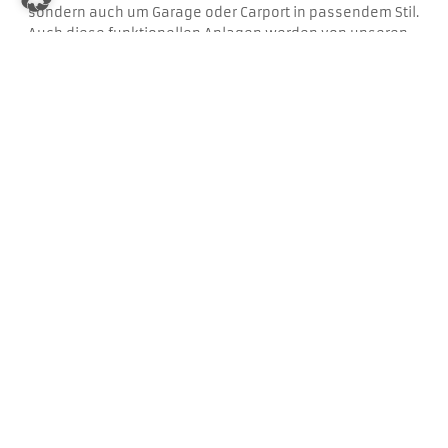
sondern auch um Garage oder Carport in passendem Stil.
Auch diese funktionellen Anlagen werden von unseren
Planern von Beginn an mit einbezogen und harmonisch
und zweckdienlich ins Grundstück integriert.