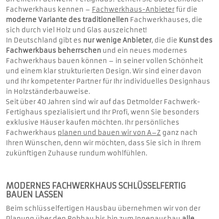
Fachwerkhaus kennen –
Fachwerkhaus-Anbieter
für die
moderne Variante des traditionellen
Fachwerkhauses, die
sich durch viel Holz und Glas auszeichnet!
In Deutschland gibt es
nur wenige Anbieter
, die die
Kunst des
Fachwerkbaus beherrschen
und ein neues modernes
Fachwerkhaus bauen können – in seiner vollen Schönheit
und einem klar strukturierten Design. Wir sind einer davon
und Ihr kompetenter Partner für Ihr individuelles Designhaus
in Holzständerbauweise.
Seit über 40 Jahren sind wir auf das Detmolder Fachwerk-
Fertighaus spezialisiert und Ihr Profi, wenn Sie besonders
exklusive Häuser kaufen möchten. Ihr persönliches
Fachwerkhaus
planen und bauen wir von A–Z
ganz nach
Ihren Wünschen, denn wir möchten, dass Sie sich in Ihrem
zukünftigen Zuhause rundum wohlfühlen.
MODERNES FACHWERKHAUS SCHLÜSSELFERTIG
BAUEN LASSEN
Beim schlüsselfertigen Hausbau übernehmen wir von der
Planung über den Rohbau bis hin zum Innenausbau
alle