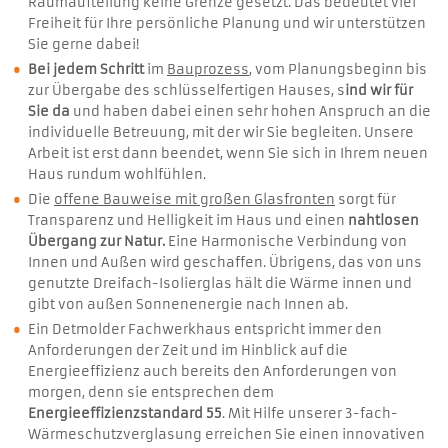
Raumaufteilung keine Grenze gesetzt. Das bedeutet viel
Freiheit für Ihre persönliche Planung und wir unterstützen
Sie gerne dabei!
Bei jedem Schritt
im
Bauprozess
, vom Planungsbeginn bis
zur Übergabe des schlüsselfertigen Hauses, s
ind wir für
Sie da
und haben dabei einen sehr hohen Anspruch an die
individuelle Betreuung, mit der wir Sie begleiten. Unsere
Arbeit ist erst dann beendet, wenn Sie sich in Ihrem neuen
Haus rundum wohlfühlen.
Die
offene Bauweise mit großen Glasfronten
sorgt für
Transparenz und Helligkeit im Haus und einen
nahtlosen
Übergang zur Natur.
Eine Harmonische Verbindung von
Innen und Außen wird geschaffen. Übrigens, das von uns
genutzte Dreifach-Isolierglas hält die Wärme innen und
gibt von außen Sonnenenergie nach Innen ab.
Ein Detmolder Fachwerkhaus entspricht immer den
Anforderungen der Zeit und im Hinblick auf die
Energieeffizienz auch bereits den Anforderungen von
morgen, denn sie entsprechen dem
Energieeffizienzstandard 55
. Mit Hilfe unserer 3-fach-
Wärmeschutzverglasung erreichen Sie einen innovativen