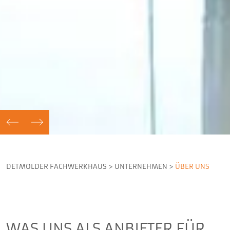
VORHERIGER
NÄCHSTER
DETMOLDER FACHWERKHAUS
>
UNTERNEHMEN
>
ÜBER UNS
WAS UNS ALS ANBIETER FÜR