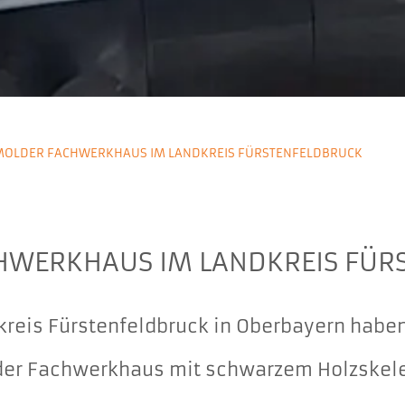
MOLDER FACHWERKHAUS IM LANDKREIS FÜRSTENFELDBRUCK
HWERKHAUS IM LANDKREIS FÜR
kreis Fürstenfeldbruck in Oberbayern haben
er Fachwerkhaus mit schwarzem Holzskelett