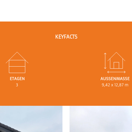
KEYFACTS
ETAGEN
AUSSENMASSE
3
9,42 x 12,87 m