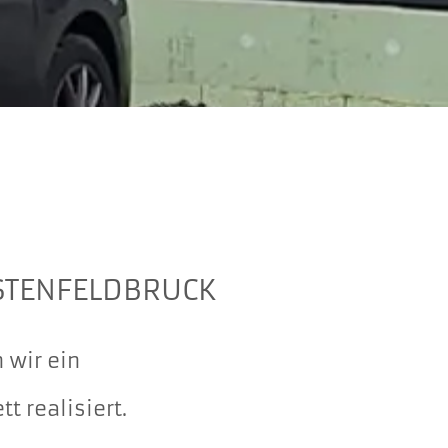
STENFELDBRUCK
 wir ein
 realisiert.