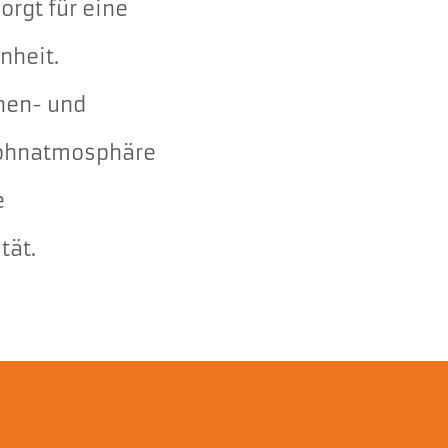
rgt für eine
nheit.
nen- und
Wohnatmosphäre
e
tät.