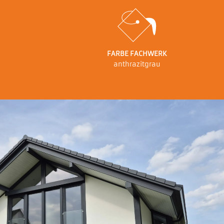
FARBE FACHWERK
anthrazitgrau