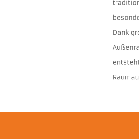
traditi
besonde
Dank gr
Außenra
entsteh
Raumauf